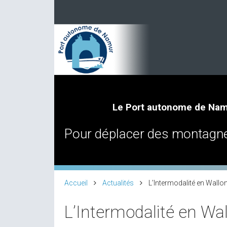
Le Port autonome de Namur
Le Port autonome de Namu
Le Port autonome de Na
Pour déplacer des montagn
La voie d’eau pour autorout
Le monde à portée d’eau
Accueil
Actualités
L’Intermodalité en Wallon
L’Intermodalité en Wal