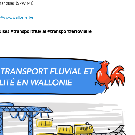
chandises
(SPW-MI)
e@spw.wallonie.be
ises
#transportfluvial
#transportferroviaire