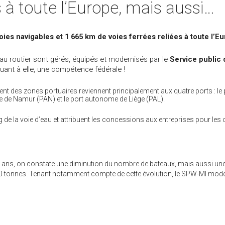
s à toute l’Europe, mais aussi…
voies navigables et 1 665 km de voies ferrées reliées à toute l’E
eau routier sont gérés, équipés et modernisés par le
Service public 
 quant à elle, une compétence fédérale !
ent des zones portuaires reviennent principalement aux quatre ports : le 
e de Namur (PAN) et le port autonome de Liège (PAL).
g de la voie d’eau et attribuent les concessions aux entreprises pour les
des ans, on constate une diminution du nombre de bateaux, mais aussi 
0 tonnes. Tenant notamment compte de cette évolution, le SPW-MI mode