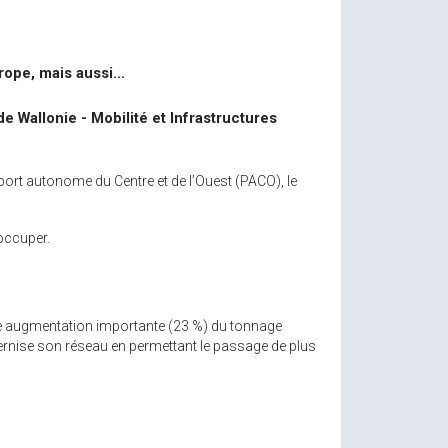
urope, mais aussi…
de Wallonie - Mobilité et Infrastructures
port autonome du Centre et de l’Ouest (PACO), le
 occuper.
une augmentation importante (23 %) du tonnage
rnise son réseau en permettant le passage de plus